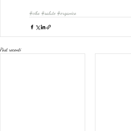
#cibo
#salute
#organico
Post recenti