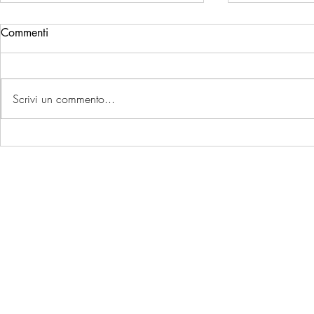
Commenti
Scrivi un commento...
UN ANNO DI ECCELLENZA:
ITALIAN C
tutti i premi che raccontano il
2025 - Mor
nostro 2025
ancora sul p
d'Italia