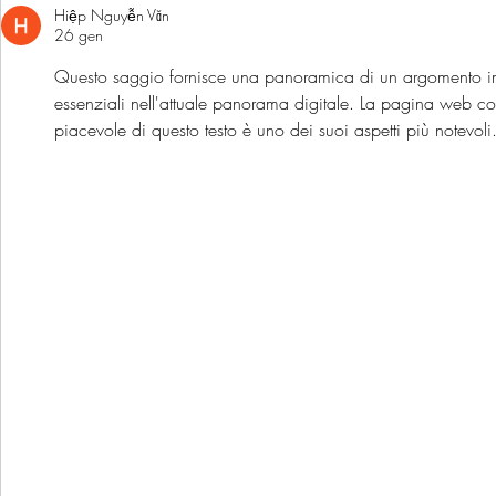
Hiệp Nguyễn Văn
nostro 2025
casa affinat
26 gen
ricevuto la st
Cheese Awa
Questo saggio fornisce una panoramica di un argomento import
essenziali nell'attuale panorama digitale. La pagina web con
piacevole di questo testo è uno dei suoi aspetti più notevoli