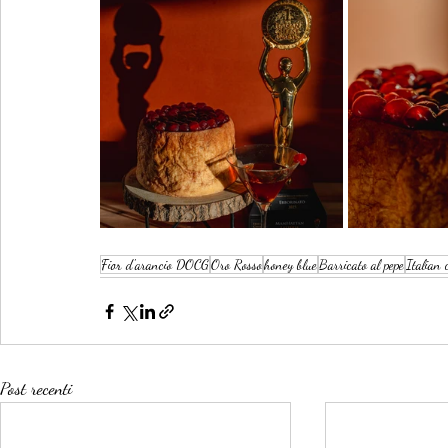
Fior d'arancio DOCG
Oro Rosso
honey blue
Barricato al pepe
Italian
Post recenti