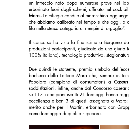
un intreccio nato dopo numerose prove nel lab
erborinato fuori dagli schemi, affinato nel cockt
Moro
 - Le ciliegie candite al maraschino aggiung
che abbiamo calibrato nel tempo e che oggi, a qua
fila nella stessa categoria ci riempie di orgoglio”.
Il concorso ha visto la finalissima a Bergamo do
produzioni partecipanti, giudicate da una giuria t
100% italiano), tecnologia produttiva, stagionatur
Due quindi le statuette, premio simbolo dell’ecce
bacheca della Latteria Moro che, sempre in temp
Popolare (campione di consumatori) a 
Caseu
soddisfazioni, infine, anche dal Concorso caseari
su 117 i campioni iscritti 21 formaggi hanno raggi
eccellenza e ben 3 di questi assegnata a Moro:
merito anche per il Martin, erborinato con Grap
come formaggio di qualità superiore.