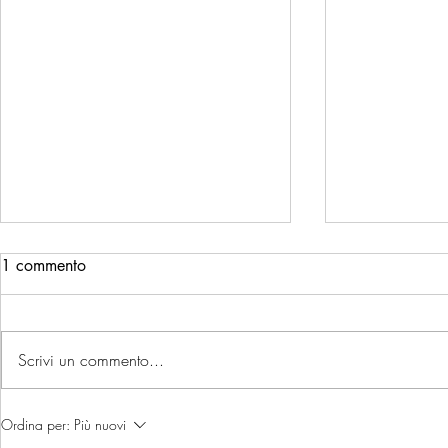
1 commento
Scrivi un commento...
UN ANNO DI ECCELLENZA:
HONEY BLUE
Ordina per:
Più nuovi
tutti i premi che raccontano il
ERBORINATO