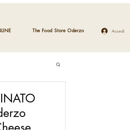
LINE
The Food Store Oderzo
Accedi
RINATO
derzo
 Cheese