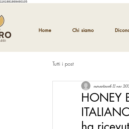
1161881869460105
Home
Chi siamo
Dicono
Tutti i post
morositoweb
11 nov 20
HONEY B
ITALIANO.
ha ricevut