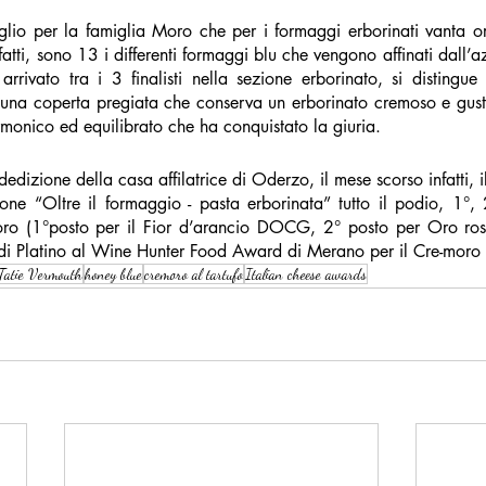
lio per la famiglia Moro che per i formaggi erborinati vanta or
atti, sono 13 i differenti formaggi blu che vengono affinati dall’a
rrivato tra i 3 finalisti nella sezione erborinato, si distingue
 una coperta pregiata che conserva un erborinato cremoso e gusto
rmonico ed equilibrato che ha conquistato la giuria. 
dizione della casa affilatrice di Oderzo, il mese scorso infatti, i
ne “Oltre il formaggio - pasta erborinata” tutto il podio, 1°, 
ro (1°posto per il Fior d’arancio DOCG, 2° posto per Oro ros
 di Platino al Wine Hunter Food Award di Merano per il Cre-moro 
Tatie Vermouth
honey blue
cremoro al tartufo
Italian cheese awards