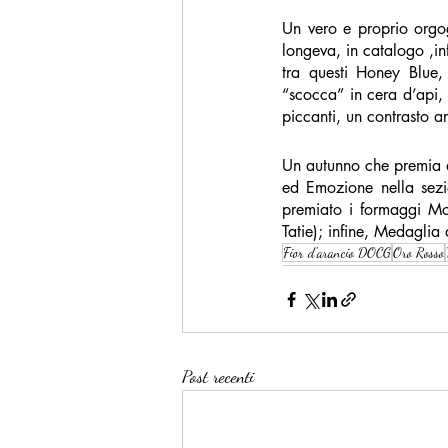
Un vero e proprio orgog
longeva, in catalogo ,inf
tra questi Honey Blue, a
“scocca” in cera d’api,
piccanti, un contrasto a
Un autunno che premia de
ed Emozione nella sezio
premiato i formaggi Mo
Tatie); infine, Medaglia
Fior d'arancio DOCG
Oro Rosso
Post recenti