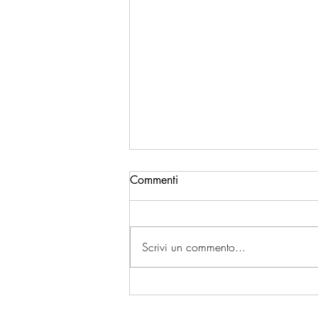
Commenti
Scrivi un commento...
UN ANNO DI ECCELLENZA:
tutti i premi che raccontano il