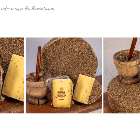
roformaggi
#villacontarini