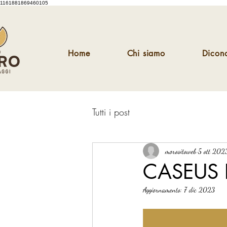
1161881869460105
Home
Chi siamo
Dicono
Tutti i post
morositoweb
5 ott 202
CASEUS 
Aggiornamento:
7 dic 2023