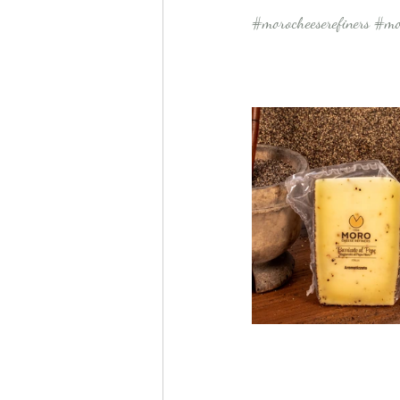
#morocheeserefiners
#mo