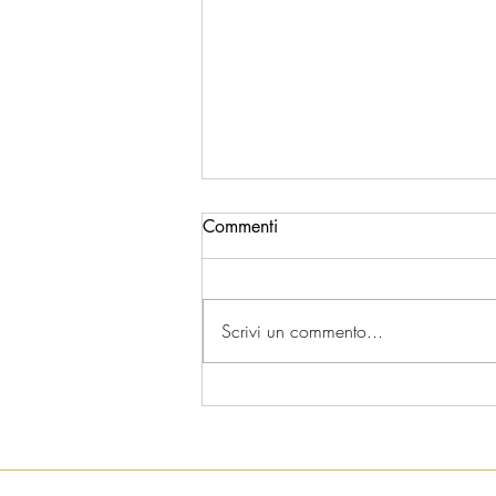
Commenti
Scrivi un commento...
UN ANNO DI ECCELLENZA:
tutti i premi che raccontano il
nostro 2025