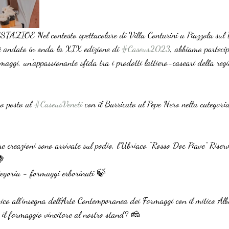
E Nel contesto spettacolare di Villa Contarini a Piazzola sul 
è andato in onda la XIX edizione di 
#Caseus2023
, abbiamo partecip
aggi, un’appassionante sfida tra i prodotti lattiero-caseari della reg
o posto al 
#CaseusVeneti
 con il Barricato al Pepe Nero nella categori
e creazioni sono arrivate sul podio, l’Ubriaco “Rosso Doc Piave” Riserv
🍇
tegoria - formaggi erborinati 🍃 
co all'insegna dell'Arte Contemporanea dei Formaggi con il mitico Al
 il formaggio vincitore al nostro stand? 🧀