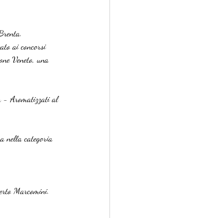
Brenta.
ato ai concorsi 
ione Veneto, una 
a - Aromatizzati al 
a nella categoria 
berto Marcomini.