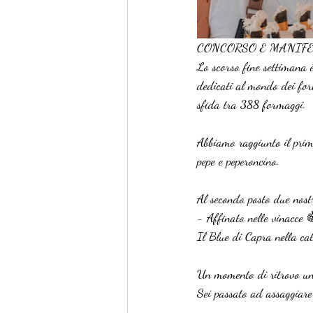
CONCORSO E MANIFESTAZIO
Lo scorso fine settimana 
dedicati al mondo dei form
sfida tra 388 formaggi.
Abbiamo raggiunto il prim
pepe e peperoncino.
Al secondo posto due nostr
- Affinato nelle vinacce 
Il Blue di Capra nella ca
Un momento di ritrovo uni
Sei passato ad assaggiare