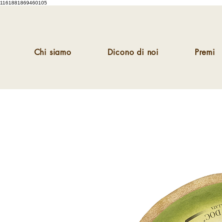
1161881869460105
Chi siamo
Dicono di noi
Premi